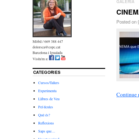
GALERIA
CINEM
Posted on
Mòbil / 669 388 447
dolorsca@copc.cat
Barcelona i Igualada
Visita'm a:
CATEGORIES
Cursos/Tallers
Experimenta
Continue 
Llibres de Veu
Pel·lícules
Què és?
Reflexions
Saps que…
Uncategorized