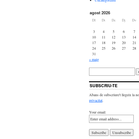
agost 2026
Dl
Dt
Dc
Dj
Dv
3
4
5
6
7
10
11
12
13
14
17
18
19
20
21
24
25
26
27
28
31
« maig
SUBSCRIU-TE
Abans de subscriure't llegeix la n
privacitat
.
Your email: