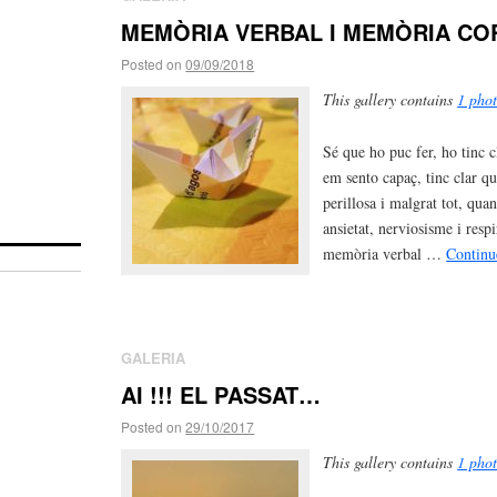
MEMÒRIA VERBAL I MEMÒRIA C
Posted on
09/09/2018
This gallery contains
1 pho
Sé que ho puc fer, ho tinc c
em sento capaç, tinc clar qu
perillosa i malgrat tot, q
ansietat, nerviosisme i res
memòria verbal …
Continu
GALERIA
AI !!! EL PASSAT…
Posted on
29/10/2017
This gallery contains
1 pho