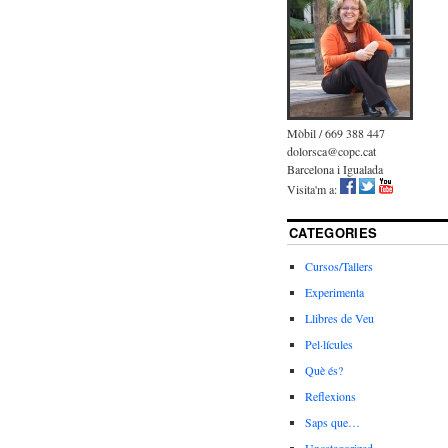
Mòbil / 669 388 447
dolorsca@copc.cat
Barcelona i Igualada
Visita'm a:
CATEGORIES
Cursos/Tallers
Experimenta
Llibres de Veu
Pel·lícules
Què és?
Reflexions
Saps que…
Uncategorized