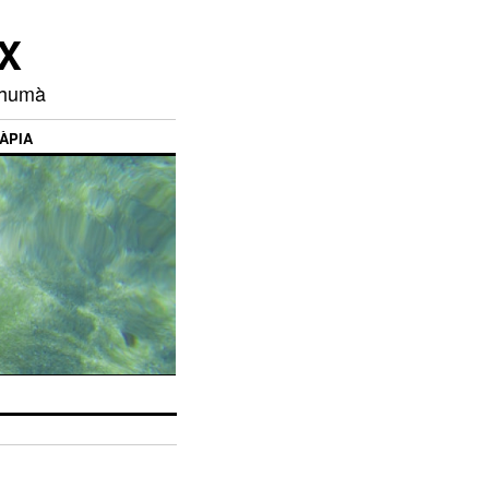
X
s humà
ÀPIA