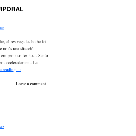
ORPORAL
tos
.
lar, altres vegades ho he fet,
e no és una situació
uan em proposo fer-ho… Sento
piro acceleradament. La
e reading
→
Leave a comment
tos
.