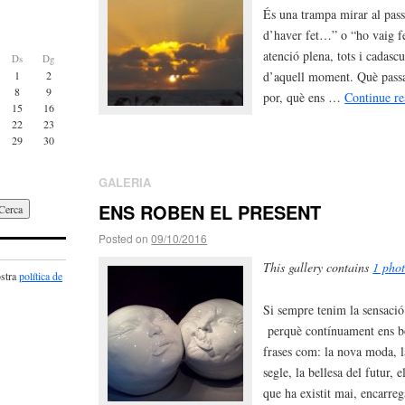
És una trampa mirar al pass
d’haver fet…” o “ho vaig f
atenció plena, tots i cadasc
Ds
Dg
1
2
d’aquell moment. Què passa
8
9
por, què ens …
Continue r
15
16
22
23
29
30
GALERIA
ENS ROBEN EL PRESENT
Posted on
09/10/2016
This gallery contains
1 pho
ostra
política de
Si sempre tenim la sensació 
perquè contínuament ens b
frases com: la nova moda, l
segle, la bellesa del futur, 
que ha existit mai, encarre