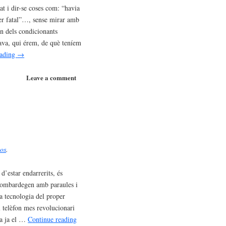
at i dir-se coses com: “havia
er fatal”…, sense mirar amb
un dels condicionants
va, qui érem, de què teníem
eading
→
Leave a comment
tos
.
d’estar endarrerits, és
ombardegen amb paraules i
a tecnologia del proper
el telèfon mes revolucionari
ga ja el …
Continue reading