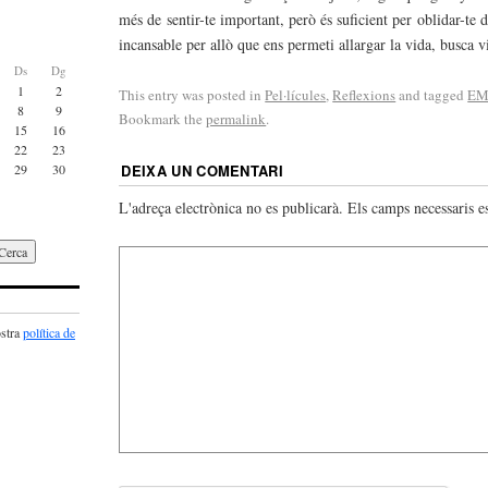
més de sentir-te important, però és suficient per oblidar-te 
incansable per allò que ens permeti allargar la vida, busca v
Ds
Dg
1
2
This entry was posted in
Pel·lícules
,
Reflexions
and tagged
E
8
9
Bookmark the
permalink
.
15
16
22
23
29
30
DEIXA UN COMENTARI
L'adreça electrònica no es publicarà.
Els camps necessaris 
ostra
política de