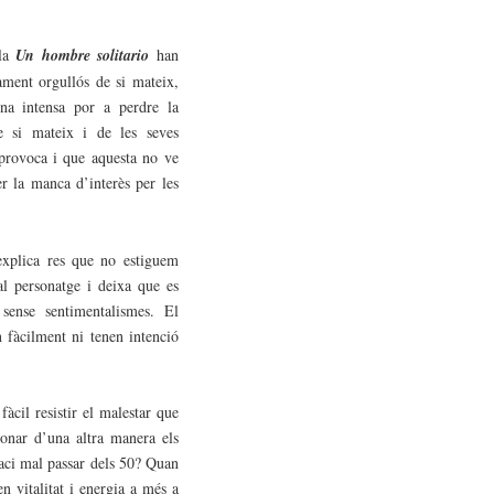
ula
Un hombre solitario
han
ament orgullós de si mateix,
na intensa por a perdre la
 si mateix i de les seves
provoca i que aquesta no ve
er la manca d’interès per les
explica res que no estiguem
al personatge i deixa que es
sense sentimentalismes. El
n fàcilment ni tenen intenció
àcil resistir el malestar que
ionar d’una altra manera els
faci mal passar dels 50? Quan
n vitalitat i energia a més a