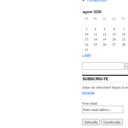
agost 2026
Dl
Dt
Dc
Dj
Dv
3
4
5
6
7
10
11
12
13
14
17
18
19
20
21
24
25
26
27
28
31
« maig
SUBSCRIU-TE
Abans de subscriure't llegeix la n
privacitat
.
Your email: