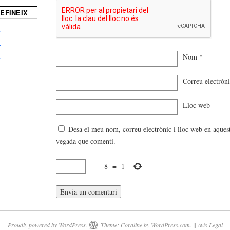
EFINEIX
A
A
Nom
*
A
Correu electròn
Lloc web
Desa el meu nom, correu electrònic i lloc web en aques
vegada que comenti.
−
8
=
1
Proudly powered by WordPress.
Theme: Coraline by
WordPress.com
. ||
Avís Legal