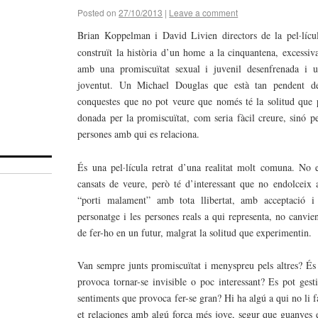
Posted on
27/10/2013
|
Leave a comment
Brian Koppelman i David Livien directors de la pel·líc
construït la història d’un home a la cinquantena, excessiv
amb una promiscuïtat sexual i juvenil desenfrenada i u
joventut. Un Michael Douglas que està tan pendent de
conquestes que no pot veure que només té la solitud que 
donada per la promiscuïtat, com seria fàcil creure, sinó p
persones amb qui es relaciona.
És una pel·lícula retrat d’una realitat molt comuna. No 
cansats de veure, però té d’interessant que no endolceix 
“porti malament” amb tota llibertat, amb acceptació i 
personatge i les persones reals a qui representa, no canvie
de fer-ho en un futur, malgrat la solitud que experimentin.
Van sempre junts promiscuïtat i menyspreu pels altres? És f
provoca tornar-se invisible o poc interessant? Es pot gest
sentiments que provoca fer-se gran? Hi ha algú a qui no li 
et relaciones amb algú força més jove, segur que guanyes e