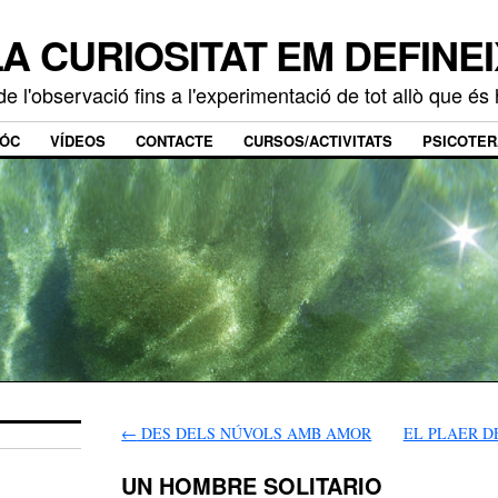
LA CURIOSITAT EM DEFINEI
e l'observació fins a l'experimentació de tot allò que é
SÓC
VÍDEOS
CONTACTE
CURSOS/ACTIVITATS
PSICOTER
←
DES DELS NÚVOLS AMB AMOR
EL PLAER D
UN HOMBRE SOLITARIO