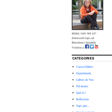
Mòbil / 669 388 447
dolorsca@copc.cat
Barcelona i Igualada
Visita'm a:
CATEGORIES
Cursos/Tallers
Experimenta
Llibres de Veu
Pel·lícules
Què és?
Reflexions
Saps que…
Uncategorized