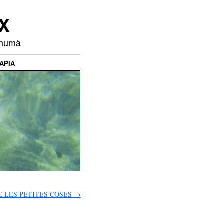
X
s humà
ÀPIA
E LES PETITES COSES
→