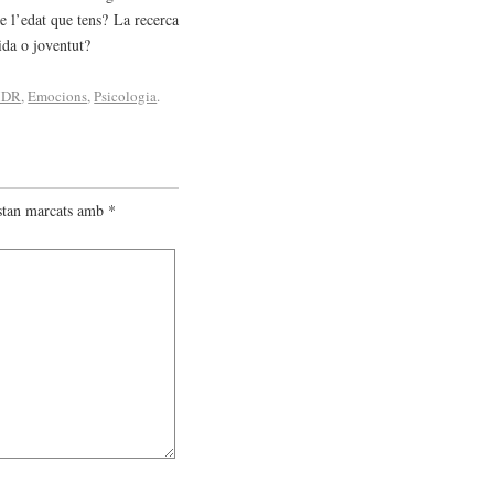
de l’edat que tens? La recerca
ida o joventut?
MDR
,
Emocions
,
Psicologia
.
estan marcats amb
*