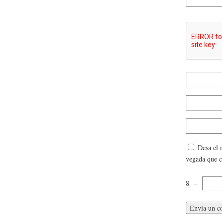
Desa el 
vegada que 
8
−