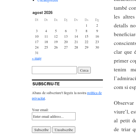
també com
agost 2026
les altre
Dl
Dt
Dc
Dj
Dv
Ds
Dg
detalls n
1
2
3
4
5
6
7
8
9
beneficia
10
11
12
13
14
15
16
17
18
19
20
21
22
23
conscients
24
25
26
27
28
29
30
clar que 
31
« maig
primer cop
tenim mé
l’admiraci
SUBSCRIU-TE
com si esp
Abans de subscriure't llegeix la nostra
política de
privacitat
.
Observar
Your email:
viure’l, e
al petit 
de triar 