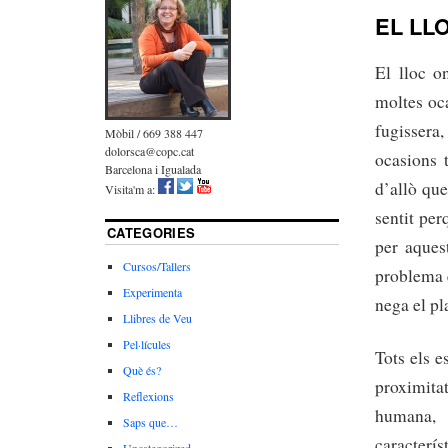
EL LL
El lloc o
moltes oc
fugissera
Mòbil / 669 388 447
dolorsca@copc.cat
ocasions t
Barcelona i Igualada
d’allò que
Visita'm a:
sentit per
CATEGORIES
per aques
Cursos/Tallers
problema 
Experimenta
nega el pl
Llibres de Veu
Pel·lícules
Tots els e
Què és?
proximitat
Reflexions
humana, 
Saps que…
caracterí
Uncategorized