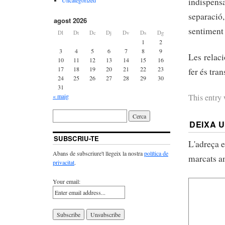
indispen
separació
agost 2026
sentiment
Dl
Dt
Dc
Dj
Dv
Ds
Dg
1
2
3
4
5
6
7
8
9
Les relac
10
11
12
13
14
15
16
17
18
19
20
21
22
23
fer és tra
24
25
26
27
28
29
30
31
« maig
This entry
DEIXA 
SUBSCRIU-TE
L'adreça e
Abans de subscriure't llegeix la nostra
política de
marcats 
privacitat
.
Your email: