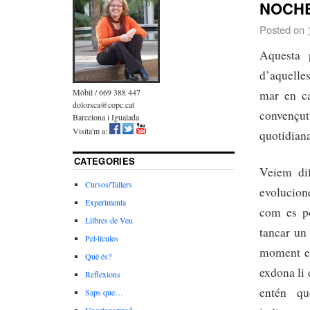
NOCHE
Posted on
Aquesta 
d’aquelle
Mòbil / 669 388 447
mar en ca
dolorsca@copc.cat
convençut
Barcelona i Igualada
Visita'm a:
quotidiana
CATEGORIES
Veiem dif
Cursos/Tallers
evolucion
Experimenta
com es p
Llibres de Veu
tancar un 
Pel·lícules
moment en
Què és?
exdona li 
Reflexions
entén qu
Saps que…
Uncategorized