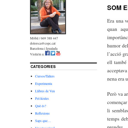
SOM E
Era una v
quan aqu
importànc
Mòbil / 669 388 447
dolorsca@copc.cat
humor del 
Barcelona i Igualada
l’acció g
Visita'm a:
ell també
CATEGORIES
acceptava
Cursos/Tallers
nena era u
Experimenta
Llibres de Veu
Però va ar
Pel·lícules
començar a
Què és?
li semblav
Reflexions
temps deba
Saps que…
prendre.
Uncategorized