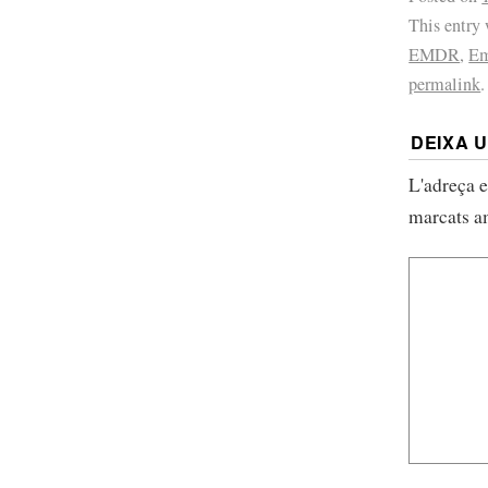
This entry
EMDR
,
Em
permalink
.
DEIXA 
L'adreça e
marcats 