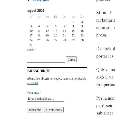
agost 2026
Si no li 
Dl
Dt
Dc
Dj
Dv
Ds
Dg
reclamaria
1
2
3
4
5
6
7
8
9
contrari,
10
11
12
13
14
15
16
presa.
17
18
19
20
21
22
23
24
25
26
27
28
29
30
31
Desprès d
« maig
portar les 
Què va pas
SUBSCRIU-TE
això li va
Abans de subscriure't llegeix la nostra
política de
privacitat
.
Era perfec
Your email:
Per la nen
però semp
sabia per