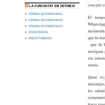
cosa per e
LA CURIOSITAT EM DEFINEIX
CINEMA QUE EMOCIONA
El temps
CINEMA QUE EMOCIONA
WhatsApps
CINEMA QUE EMOCIONA
incòmoda 
CONSCIÈNCIA
que hi ha
PER FI T’ABRAÇO
que hi h
averiguar
era enten
sentia.
Quan va po
missatges,
les saba
comentaris
havia sigu