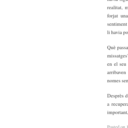
realitat, 
forjat un
sentiment 
li havia p
Què passa
missatges
en el seu
arribaven
nomes sen
Desprès d’
a recupera
important,
Posted on