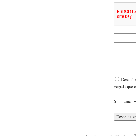
Desa el 
vegada que 
6
−
cinc